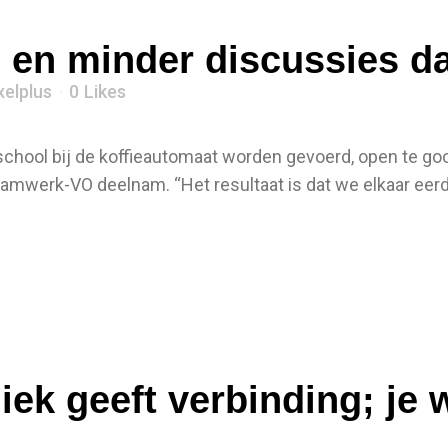
g en minder discussies 
xelplus
0
Likes
 school bij de koffieautomaat worden gevoerd, open te g
Teamwerk-VO deelnam. “Het resultaat is dat we elkaar eerd
ek geeft verbinding; je 