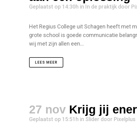
Geplaatst op 14:30h
in
In de praktijk
door
Pi
Het Regius College uit Schagen heeft met m
grote school is goede communicatie belangri
wij met zijn allen een...
LEES MEER
27 nov
Krijg jij en
Geplaatst op 15:51h
in
Slider
door
Pixelplus