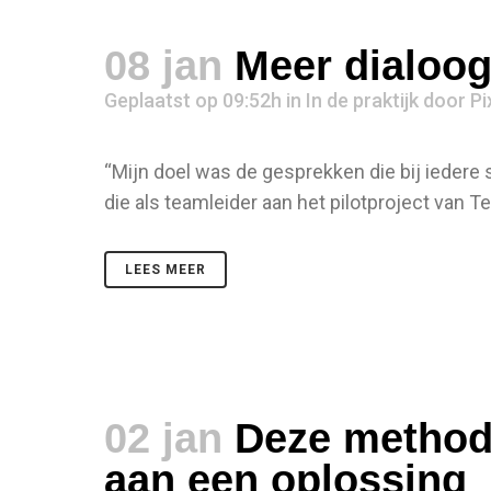
08 jan
Meer dialoo
Geplaatst op 09:52h
in
In de praktijk
door
Pi
“Mijn doel was de gesprekken die bij iedere
die als teamleider aan het pilotproject van 
LEES MEER
02 jan
Deze methodi
aan een oplossing