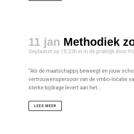
11 jan
Methodiek zo
Geplaatst op 15:23h
in
In de praktijk
door
Pi
“Als de maatschappij beweegt en jouw school
vertrouwenspersoon van de vmbo-locatie van
sterke bijdrage levert aan het...
LEES MEER