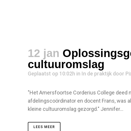
12 jan
Oplossingsge
cultuuromslag
Geplaatst op 10:02h
in
In de praktijk
door
Pi
"Het Amersfoortse Corderius College deed 
afdelingscoördinator en docent Frans, was al
kleine cultuuromslag gezorgd." Jennifer...
LEES MEER