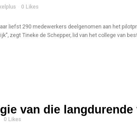
xelplus
0
Likes
aar liefst 290 medewerkers deelgenomen aan het pilotp
jk”, zegt Tineke de Schepper, lid van het college van be
ergie van die langdurend
0
Likes